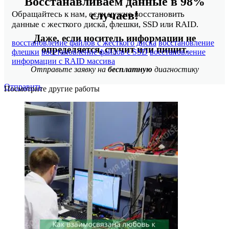
Восстанавливаем данные в 98%
случаев!
Обращайтесь к нам, если нужно восстановить
данные с жесткого диска, флешки, SSD или RAID.
Даже, если носитель информации не
восстановление файлов с жесткого диска
восстановление
определяется, стучит или пищит.
флешки
восстановление файлов с SSD
восстановление
информации с RAID массива
Отправьте заявку на
бесплатную
диагностику
Отправить
Посмотрите другие работы