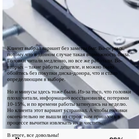
Клиент выбрал вариант без замены бмг. Во-первых,
потому что в данном случае такая возможность была.
Головки читали медленно, но все же работали. Во-
вторых – такие работы дешевле, и можно было
обойтись без покупки диска-донора, что и стало
определяющим в выборе.
Но и минусы здесь тоже были. Из-за того, что головки
плохо читали, информацию восстановили с потерями
10-15%, и по времени работы затянулись на неделю.
Но клиента этот вариант устраивал. А чтобы головки
окончательно не вышли из строя, нам пришлось в
процессе вычитки извлекать их и чистить.
В итоге, все довольны!