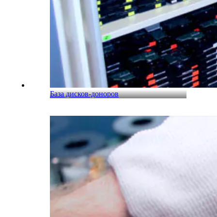
База дисков-доноров